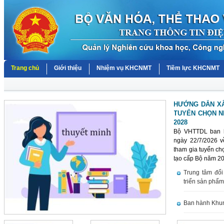
Trang chủ
Giới thiệu
Nhiệm vụ KHCNMT
Tiềm lực KHCNMT
HƯỚNG DẪN XÂ
TUYỂN CHỌN NH
2028
Bộ VHTTDL ban 
ngày 22/7/2026 v
tham gia tuyển ch
tạo cấp Bộ năm 2
Trung tâm đổi
triển sản phẩm
Ban hành Khung