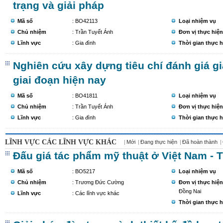
trạng và giải pháp
Mã số
: BO42113
Loại nhiệm vụ
Chủ nhiệm
: Trần Tuyết Ánh
Đơn vị thực hiện
Lĩnh vực
: Gia đình
Thời gian thực h
Nghiên cứu xây dựng tiêu chí đánh giá g
giai đoạn hiện nay
Mã số
: BO41811
Loại nhiệm vụ
Chủ nhiệm
: Trần Tuyết Ánh
Đơn vị thực hiện
Lĩnh vực
: Gia đình
Thời gian thực h
LĨNH VỰC CÁC LĨNH VỰC KHÁC
Mới
Đang thực hiện
Đã hoàn thành
Đấu giá tác phẩm mỹ thuật ở Việt Nam - T
Mã số
: BO5217
Loại nhiệm vụ
Chủ nhiệm
: Trương Đức Cường
Đơn vị thực hiện
Đồng Nai
Lĩnh vực
: Các lĩnh vực khác
Thời gian thực h