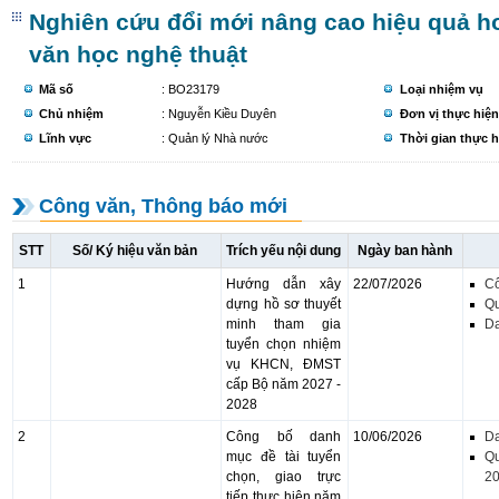
Nghiên cứu đổi mới nâng cao hiệu quả h
văn học nghệ thuật
Mã số
: BO23179
Loại nhiệm vụ
Chủ nhiệm
: Nguyễn Kiều Duyên
Đơn vị thực hiện
Lĩnh vực
: Quản lý Nhà nước
Thời gian thực h
Công văn, Thông báo mới
STT
Số/ Ký hiệu văn bản
Trích yếu nội dung
Ngày ban hành
1
Hướng dẫn xây
22/07/2026
C
dựng hồ sơ thuyết
Qu
minh tham gia
D
tuyển chọn nhiệm
vụ KHCN, ĐMST
cấp Bộ năm 2027 -
2028
2
Công bố danh
10/06/2026
D
mục đề tài tuyển
Qu
chọn, giao trực
20
tiếp thực hiện năm