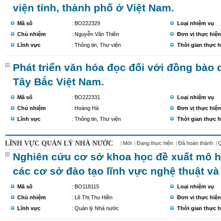
viện tỉnh, thành phố ở Việt Nam.
Mã số
: BO222329
Loại nhiệm vụ
Chủ nhiệm
: Nguyễn Văn Thiên
Đơn vị thực hiện
Lĩnh vực
: Thông tin, Thư viện
Thời gian thực h
Phát triển văn hóa đọc đối với đồng bào d
Tây Bắc Việt Nam.
Mã số
: BO222331
Loại nhiệm vụ
Chủ nhiệm
: Hoàng Hà
Đơn vị thực hiện
Lĩnh vực
: Thông tin, Thư viện
Thời gian thực h
LĨNH VỰC QUẢN LÝ NHÀ NƯỚC
Mới
Đang thực hiện
Đã hoàn thành
Nghiên cứu cơ sở khoa học đề xuất mô hì
các cơ sở đào tạo lĩnh vực nghệ thuật và
Mã số
: BO118115
Loại nhiệm vụ
Chủ nhiệm
: Lê Thị Thu Hiền
Đơn vị thực hiện
Lĩnh vực
: Quản lý Nhà nước
Thời gian thực h