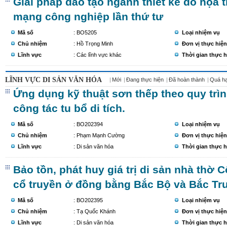
Giải pháp đào tạo ngành thiết kế đồ họa 
mạng công nghiệp lần thứ tư
Mã số
: BO5205
Loại nhiệm vụ
Chủ nhiệm
: Hồ Trọng Minh
Đơn vị thực hiện
Lĩnh vực
: Các lĩnh vực khác
Thời gian thực h
LĨNH VỰC DI SẢN VĂN HÓA
Mới
Đang thực hiện
Đã hoàn thành
Quá h
Ứng dụng kỹ thuật sơn thếp theo quy trì
công tác tu bổ di tích.
Mã số
: BO202394
Loại nhiệm vụ
Chủ nhiệm
: Phạm Mạnh Cường
Đơn vị thực hiện
Lĩnh vực
: Di sản văn hóa
Thời gian thực h
Bảo tồn, phát huy giá trị di sản nhà thờ
cổ truyền ở đồng bằng Bắc Bộ và Bắc Tr
Mã số
: BO202395
Loại nhiệm vụ
Chủ nhiệm
: Tạ Quốc Khánh
Đơn vị thực hiện
Lĩnh vực
: Di sản văn hóa
Thời gian thực h