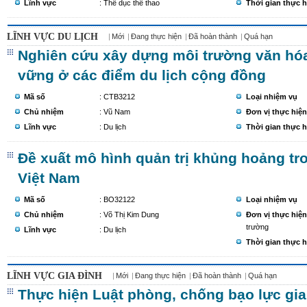
Lĩnh vực
: Thể dục thể thao
Thời gian thực h
LĨNH VỰC DU LỊCH
Mới
Đang thực hiện
Đã hoàn thành
Quá hạn
Nghiên cứu xây dựng môi trường văn hóa 
vững ở các điểm du lịch cộng đồng
Mã số
: CTB3212
Loại nhiệm vụ
Chủ nhiệm
: Vũ Nam
Đơn vị thực hiện
Lĩnh vực
: Du lịch
Thời gian thực h
Đề xuất mô hình quản trị khủng hoảng tro
Việt Nam
Mã số
: BO32122
Loại nhiệm vụ
Chủ nhiệm
: Võ Thị Kim Dung
Đơn vị thực hiện
trường
Lĩnh vực
: Du lịch
Thời gian thực h
LĨNH VỰC GIA ĐÌNH
Mới
Đang thực hiện
Đã hoàn thành
Quá hạn
Thực hiện Luật phòng, chống bạo lực gia