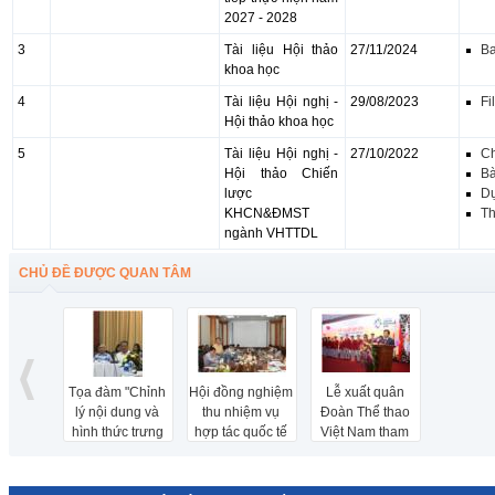
2027 - 2028
3
Tài liệu Hội thảo
27/11/2024
Ba
khoa học
4
Tài liệu Hội nghị -
29/08/2023
Fi
Hội thảo khoa học
5
Tài liệu Hội nghị -
27/10/2022
Ch
Hội thảo Chiến
Bà
lược
D
KHCN&ĐMST
Th
ngành VHTTDL
CHỦ ĐỀ ĐƯỢC QUAN TÂM
Tọa đàm "Chỉnh
Hội đồng nghiệm
Lễ xuất quân
lý nội dung và
thu nhiệm vụ
Đoàn Thể thao
hình thức trưng
hợp tác quốc tế
Việt Nam tham
bày phần lịch sử
về KH&CN theo
dự ASIAD 2018
cận - hiện đại
Nghị định thư
Bảo tàng Lịch sử
giữa Việt Nam và