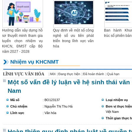
Danh mục nhi
thực hiện năm
Hướng dẫn xây dựng hồ
Quy định về một số công
Ban hành Khun
sơ thuyết minh tham gia
nghệ số ưu tiên phát
trúc số phiên bản
tuyển chọn nhiệm vụ
triển trong lĩnh vực văn
KHCN, ĐMST cấp Bộ
hóa
năm 2027 - 2028
Nhiệm vụ KHCNMT
LĨNH VỰC VĂN HÓA
Mới
Đang thực hiện
Đã hoàn thành
Quá hạn
Một số vấn đề lý luận về hệ sinh thái văn
Nam
Mã số
: BO123137
Loại nhiệm vụ
Chủ nhiệm
: Nguyễn Thị Thu Hà
Đơn vị thực hiện
Việt Nam
Lĩnh vực
: Văn hóa
Thời gian thực h
Hoàn thiện quy định pháp luật về quyền t