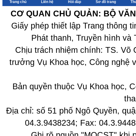
Trang chủ
Liên hệ
Hỏi đáp
Sơ đồ trang
Th
quốc gia"
Lào “Nghiên cứu
sự tương đồng,
CƠ QUAN CHỦ QUẢN: BỘ VĂN 
dị biệt trong âm
nhạc dân gian
Giấy phép thiết lập Trang thông 
tộc người Thái,
Lào ở Tây Bắc
Phát thanh, Truyền hình và 
Việt Nam và
Đông Bắc Lào”
Chịu trách nhiệm chính: TS. Võ
trưởng Vụ Khoa học, Công nghệ v
Bản quyền thuộc Vụ Khoa học, C
tha
Địa chỉ: số 51 phố Ngô Quyền, quậ
04.3.9438234; Fax: 04.3.9448
Ghi rõ nguồn "MOCST" khi ph