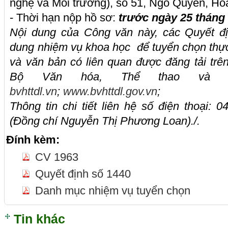
nghệ và Môi trường), số 51, Ngô Quyền, Ho
- Thời hạn nộp hồ sơ:
trước ngày 25 tháng
Nội dung của Công văn này, các Quyết đị
dung nhiệm vụ khoa học để tuyển chọn thự
và văn bản có liên quan được đăng tải trên
Bộ Văn hóa, Thể thao và 
bvhttdl.vn
;
www.bvhttdl.gov.vn
;
Thông tin chi tiết liên hệ số điện thoại:
(Đồng chí Nguyễn Thị Phương Loan)./.
Đính kèm:
CV 1963
Quyết định số 1440
Danh mục nhiệm vụ tuyển chọn
Tin khác