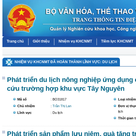
Trang chủ
Giới thiệu
Nhiệm vụ KHCNMT
Tiềm lực KHCNMT
NHIỆM VỤ KHCNMT ĐÃ HOÀN THÀNH LĨNH VỰC: DU LỊCH
Phát triển du lịch nông nghiệp ứng dụng
cứu trường hợp khu vực Tây Nguyên
Mã số
: BO31817
Loại nhiệm
Chủ nhiệm
:
Trần Thị Lan
Đơn vị thự
lịch
Lĩnh vực
: Du lịch
Thời gian 
Phát triển sản phẩm lưu niệm, quà tặng 