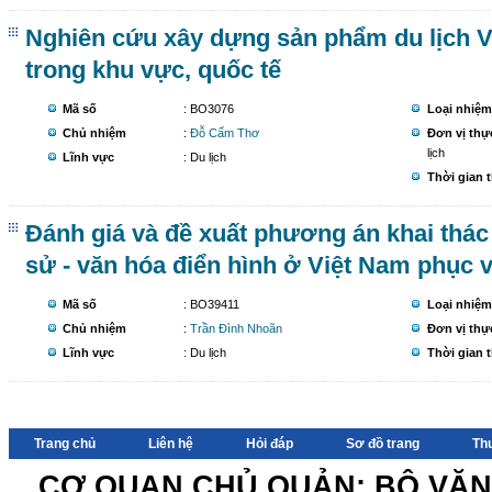
Nghiên cứu xây dựng sản phẩm du lịch V
trong khu vực, quốc tế
Mã số
: BO3076
Loại nhiệm
Chủ nhiệm
:
Đỗ Cẩm Thơ
Đơn vị thự
lịch
Lĩnh vực
: Du lịch
Thời gian 
Đánh giá và đề xuất phương án khai thác gi
sử - văn hóa điển hình ở Việt Nam phục v
Mã số
: BO39411
Loại nhiệm
Chủ nhiệm
:
Trần Đình Nhoãn
Đơn vị thự
Lĩnh vực
: Du lịch
Thời gian 
Trang chủ
Liên hệ
Hỏi đáp
Sơ đồ trang
Th
CƠ QUAN CHỦ QUẢN: BỘ VĂN 