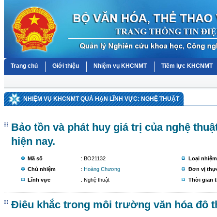
Trang chủ
Giới thiệu
Nhiệm vụ KHCNMT
Tiềm lực KHCNMT
NHIỆM VỤ KHCNMT QUÁ HẠN LĨNH VỰC: NGHỆ THUẬT
Bảo tồn và phát huy giá trị của nghệ thuậ
hiện nay.
Mã số
: BO21132
Loại nhiệm
Chủ nhiệm
:
Hoàng Chương
Đơn vị thự
Lĩnh vực
: Nghệ thuật
Thời gian 
Điêu khắc trong môi trường văn hóa đô 