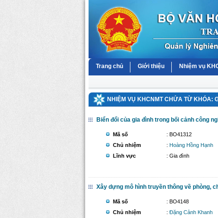
Trang chủ
Giới thiệu
Nhiệm vụ K
NHIỆM VỤ KHCNMT CHỨA TỪ KHÓA: G
Biển đổi của gia đình trong bối cảnh công ng
Mã số
: BO41312
Chủ nhiệm
:
Hoàng Hồng Hạnh
Lĩnh vực
: Gia đình
Xây dựng mô hình truyền thông về phòng, c
Mã số
: BO4148
Chủ nhiệm
:
Đặng Cảnh Khanh