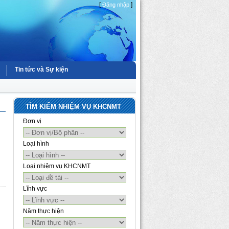
[
]
Đăng nhập
Tin tức và Sự kiện
TÌM KIẾM NHIỆM VỤ KHCNMT
Đơn vị
Loại hình
Loại nhiệm vụ KHCNMT
Lĩnh vực
Năm thực hiện