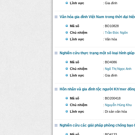
Lĩnh vực
: Gia đình
Văn hóa gia đình Việt Nam trong thời đại hiệ
Mã số
: BO10828
Chủ nhiệm
:
Trần Đức Ngôn
Lĩnh vực
: Văn hóa
Nghiên cứu thực trạng một số loại hình giúp 
Mã số
: BO4086
Chủ nhiệm
:
Ngô Thị Ngọc Anh
Lĩnh vực
: Gia đình
Hôn nhân và gia đình tộc người Kh'mer đồ
Mã số
: BO200418
Chủ nhiệm
:
Nguyễn Hùng Khu
Lĩnh vực
: Di sản văn hóa
Nghiên cứu các giải pháp phòng chống bạo l
Mã số
: BO4133