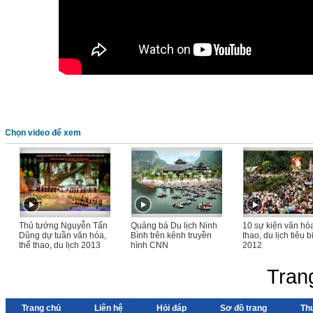
Chọn video để xem
Thủ tướng Nguyễn Tấn
Quảng bá Du lịch Ninh
10 sự kiện văn hóa
Dũng dự tuần văn hóa,
Bình trên kênh truyền
thao, du lịch tiêu 
thể thao, du lịch 2013
hình CNN
2012
Tran
Trang chủ
Liên hệ
Hỏi đáp
Sơ đồ trang
Th