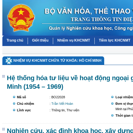
Trang chủ
Giới thiệu
Nhiệm vụ KHCNMT
Tiềm lực KHCNMT
NHIỆM VỤ KHCNMT CHỨA TỪ KHÓA: HỒ CHÍ MINH
Hệ thống hóa tư liệu về hoạt động ngoại 
Minh (1954 – 1969)
Mã số
: BO22028
Loại nhiệm
Chủ nhiệm
:
Trần Viết Hoàn
Đơn vị thự
Minh tại Phủ
Lĩnh vực
: Thông tin, Thư viện
Thời gian 
Nghiên cứu, xác định khoa học, xây dựng