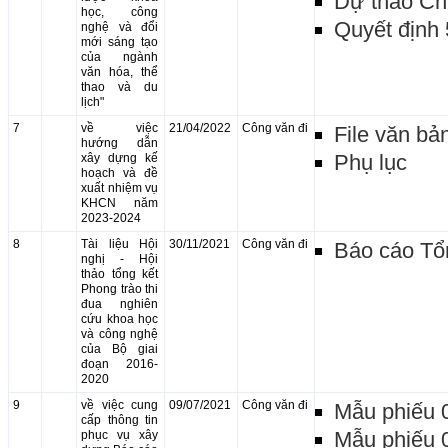
Dự thảo Ch
học, công
Quyết định
nghệ và đổi
mới sáng tạo
của ngành
văn hóa, thể
thao và du
lịch"
7
về việc
21/04/2022
Công văn đi
File văn bả
hướng dẫn
Phụ lục
xây dựng kế
hoạch và đề
xuất nhiệm vụ
KHCN năm
2023-2024
8
Tài liệu Hội
30/11/2021
Công văn đi
Báo cáo Tổn
nghị - Hội
thảo tổng kết
Phong trào thi
đua nghiên
cứu khoa học
và công nghệ
của Bộ giai
đoạn 2016-
2020
9
về việc cung
09/07/2021
Công văn đi
Mẫu phiếu 
cấp thông tin
Mẫu phiếu 
phục vụ xây