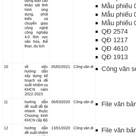
dựng Báo cáo
Mẫu phiếu 
khảo sát tình
hình ứng
Mẫu phiếu 
dụng, phát
triển và
Mẫu phiếu 
chuyển giao
công nghệ
QĐ 2574
công nghiệp
4.0 lĩnh vực
QĐ 1217
văn hóa, thể
thao, du lịch
QĐ 4610
QĐ 1913
10
về việc
05/02/2021
Công văn đi
Công văn s
hướng dẫn
xây dựng kế
hoạch và đề
xuất nhiệm vụ
KHCN năm
2022-2023
11
hướng dẫn
06/03/2020
Công văn đi
File văn bả
đề xuất đề tài
nhánh thuộc
Chương trình
KHCN cấp Bộ
12
hướng dẫn
13/01/2020
Công văn đi
File văn bả
đề xuất nhiệm