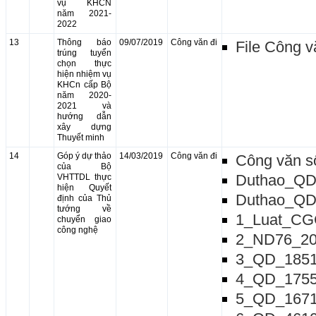
vụ KHCN
năm 2021-
2022
13
Thông báo
09/07/2019
Công văn đi
File Công v
trúng tuyển
chọn thực
hiện nhiệm vụ
KHCn cấp Bộ
năm 2020-
2021 và
hướng dẫn
xây dựng
Thuyết minh
14
Góp ý dự thảo
14/03/2019
Công văn đi
Công văn 
của Bộ
Duthao_QD
VHTTDL thực
hiện Quyết
Duthao_QD
định của Thủ
tướng về
1_Luat_CG
chuyển giao
công nghệ
2_ND76_20
3_QD_1851
4_QD_1755
5_QD_1671