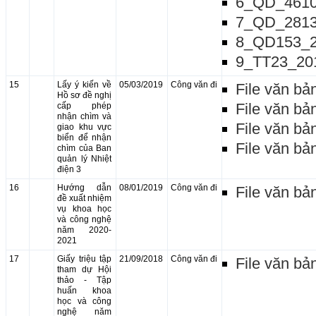
6_QD_461
7_QD_281
8_QD153_2
9_TT23_20
15
Lấy ý kiến về
05/03/2019
Công văn đi
File văn bả
Hồ sơ đề nghị
File văn bả
cấp phép
nhận chìm và
File văn bả
giao khu vực
biển để nhận
File văn bả
chìm của Ban
quản lý Nhiệt
điện 3
16
Hướng dẫn
08/01/2019
Công văn đi
File văn bả
đề xuất nhiệm
vụ khoa học
và công nghệ
năm 2020-
2021
17
Giấy triệu tập
21/09/2018
Công văn đi
File văn bả
tham dự Hội
thảo - Tập
huấn khoa
học và công
nghệ năm