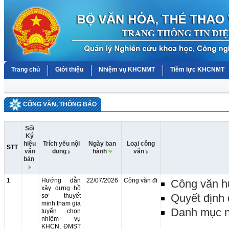
Trang chủ
Giới thiệu
Nhiệm vụ KHCNMT
Tiềm lực KHCNMT
CÔNG VĂN, THÔNG BÁO
Số/
Ký
hiệu
Trích yếu nội
Ngày ban
Loại công
STT
văn
dung
hành
văn
bản
1
Hướng dẫn
22/07/2026
Công văn đi
Công văn 
xây dựng hồ
Quyết định
sơ thuyết
minh tham gia
Danh mục 
tuyển chọn
nhiệm vụ
KHCN, ĐMST