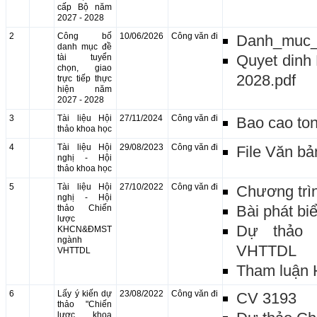
cấp Bộ năm
2027 - 2028
2
Công bố
10/06/2026
Công văn đi
Danh_muc_
danh mục đề
Quyet dinh 
tài tuyển
chọn, giao
2028.pdf
trực tiếp thực
hiện năm
2027 - 2028
3
Tài liệu Hội
27/11/2024
Công văn đi
Bao cao ton
thảo khoa học
4
Tài liệu Hội
29/08/2023
Công văn đi
File Văn bả
nghị - Hội
thảo khoa học
5
Tài liệu Hội
27/10/2022
Công văn đi
Chương trìn
nghị - Hội
Bài phát bi
thảo Chiến
lược
Dự thảo 
KHCN&ĐMST
ngành
VHTTDL
VHTTDL
Tham luận 
6
Lấy ý kiến dự
23/08/2022
Công văn đi
CV 3193
thảo "Chiến
lược khoa