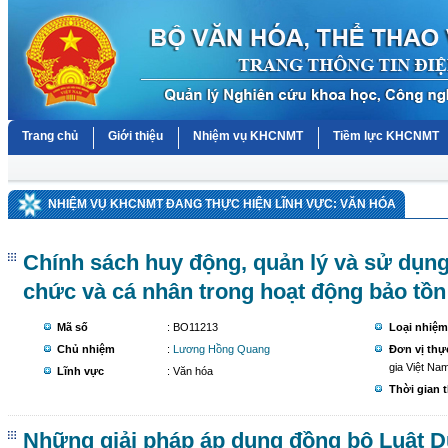
Trang chủ
Giới thiệu
Nhiệm vụ KHCNMT
Tiềm lực KHCNMT
NHIỆM VỤ KHCNMT ĐANG THỰC HIỆN LĨNH VỰC: VĂN HÓA
Chính sách huy động, quản lý và sử dụn
chức và cá nhân trong hoạt động bảo tồn d
Mã số
: BO11213
Loại nhiệm
Chủ nhiệm
:
Lương Hồng Quang
Đơn vị thự
gia Việt Na
Lĩnh vực
: Văn hóa
Thời gian 
Những giải pháp áp dụng đồng bộ Luật Du