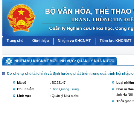
Trang chủ
Giới thiệu
Nhiệm vụ KHCNMT
Tiềm lực KHCNMT
NHIỆM VỤ KHCNMT MỚI LĨNH VỰC: QUẢN LÝ NHÀ NƯỚC
Cơ chế tự chủ tài chính và định hướng phát triển trong quá trình hội nhập 
Mã số
: BO23147
Loại nhiệm
Chủ nhiệm
:
Đinh Quang Trung
Đơn vị thự
ảnh Hà Nội
Lĩnh vực
: Quản lý Nhà nước
Thời gian 