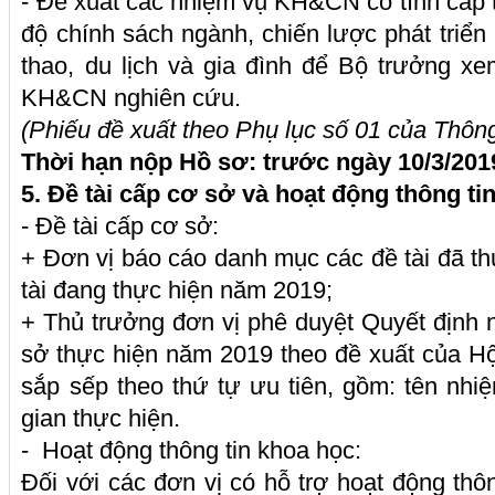
- Đề xuất các nhiệm vụ KH&CN có tính cấp 
độ chính sách ngành, chiến lược phát tri
thao, du lịch và gia đình để Bộ trưởng x
KH&CN nghiên cứu.
(Phiếu đề xuất theo Phụ lục số 01 của Thô
Thời hạn nộp Hồ sơ: trước ngày 10/3/201
5. Đề tài cấp cơ sở và h
oạt động thông ti
- Đề tài cấp cơ sở:
+ Đơn vị báo cáo danh mục các đề tài đã t
tài đang thực hiện năm 2019;
+ Thủ trưởng đơn vị phê duyệt Quyết định
sở thực hiện năm 2019 theo đề xuất của H
sắp sếp theo thứ tự ưu tiên, gồm: tên nhiệ
gian thực hiện.
- Hoạt động thông tin khoa học:
Đối với các đơn vị có hỗ trợ hoạt động thô