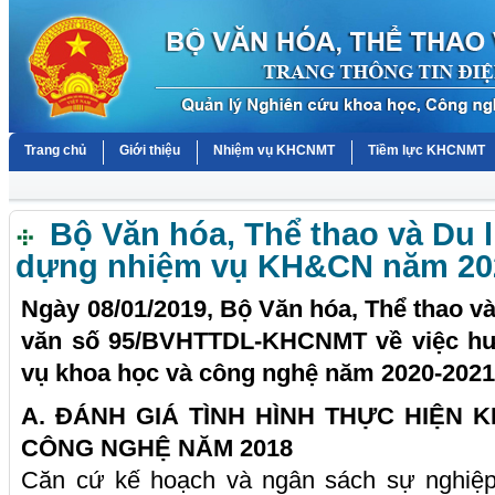
Trang chủ
Giới thiệu
Nhiệm vụ KHCNMT
Tiềm lực KHCNMT
Bộ Văn hóa, Thể thao và Du 
dựng nhiệm vụ KH&CN năm 20
Ngày 08/01/2019, Bộ Văn hóa, Thể thao v
văn số 95/BVHTTDL-KHCNMT về việc h
vụ khoa học và công nghệ năm 2020-202
A. ĐÁNH GIÁ TÌNH HÌNH THỰC HIỆN
CÔNG NGHỆ NĂM 2018
Căn cứ kế hoạch và ngân sách sự nghiệ