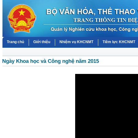
Trang chủ
Giới thiệu
Nhiệm vụ KHCNMT
Tiềm lực KHCNMT
Ngày Khoa học và Công nghệ năm 2015