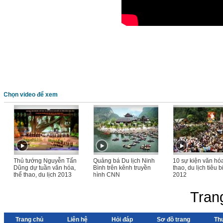
Chọn video để xem
Thủ tướng Nguyễn Tấn
Quảng bá Du lịch Ninh
10 sự kiện văn hóa
Dũng dự tuần văn hóa,
Bình trên kênh truyền
thao, du lịch tiêu 
thể thao, du lịch 2013
hình CNN
2012
Tran
Trang chủ
Liên hệ
Hỏi đáp
Sơ đồ trang
Th