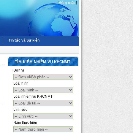
[
]
Đăng nhập
Tin tức và Sự kiện
TÌM KIẾM NHIỆM VỤ KHCNMT
Đơn vị
Loại hình
Loại nhiệm vụ KHCNMT
Lĩnh vực
Năm thực hiện