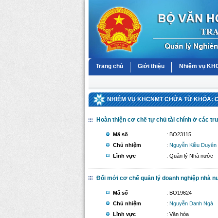
Trang chủ
Giới thiệu
Nhiệm vụ K
NHIỆM VỤ KHCNMT CHỨA TỪ KHÓA: 
Hoàn thiện cơ chế tự chủ tài chính ở các tr
Mã số
: BO23115
Chủ nhiệm
:
Nguyễn Kiều Duyên
Lĩnh vực
: Quản lý Nhà nước
Đổi mới cơ chế quản lý doanh nghiệp nhà n
Mã số
: BO19624
Chủ nhiệm
:
Nguyễn Danh Ngà
Lĩnh vực
: Văn hóa