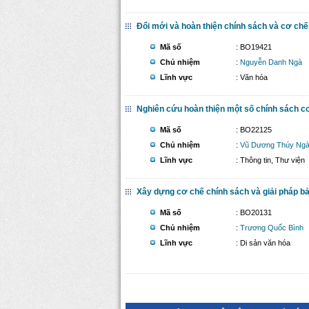
Đổi mới và hoàn thiện chính sách và cơ chế 
Mã số
: BO19421
Chủ nhiệm
:
Nguyễn Danh Ngà
Lĩnh vực
: Văn hóa
Nghiên cứu hoàn thiện một số chính sách c
Mã số
: BO22125
Chủ nhiệm
:
Vũ Dương Thúy Ng
Lĩnh vực
: Thông tin, Thư viện
Xây dựng cơ chế chính sách và giải pháp bảo 
Mã số
: BO20131
Chủ nhiệm
:
Trương Quốc Bình
Lĩnh vực
: Di sản văn hóa