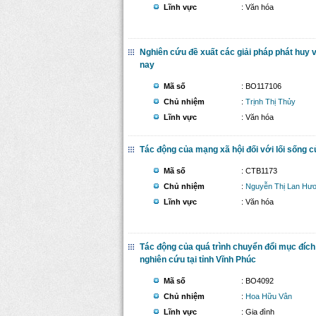
Lĩnh vực
: Văn hóa
Nghiên cứu đề xuất các giải pháp phát huy v
nay
Mã số
: BO117106
Chủ nhiệm
:
Trịnh Thị Thủy
Lĩnh vực
: Văn hóa
Tác động của mạng xã hội đối với lối sống c
Mã số
: CTB1173
Chủ nhiệm
:
Nguyễn Thị Lan Hư
Lĩnh vực
: Văn hóa
Tác động của quá trình chuyển đổi mục đích 
nghiên cứu tại tỉnh Vĩnh Phúc
Mã số
: BO4092
Chủ nhiệm
:
Hoa Hữu Vân
Lĩnh vực
: Gia đình