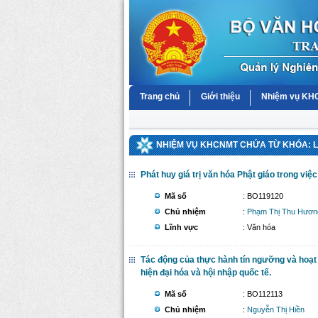
Trang chủ
Giới thiệu
Nhiệm vụ K
NHIỆM VỤ KHCNMT CHỨA TỪ KHÓA: L
Phát huy giá trị văn hóa Phật giáo trong việ
Mã số
: BO119120
Chủ nhiệm
:
Phạm Thị Thu Hươn
Lĩnh vực
: Văn hóa
Tác động của thực hành tín ngưỡng và hoạt 
hiện đại hóa và hội nhập quốc tế.
Mã số
: BO112113
Chủ nhiệm
:
Nguyễn Thị Hiền