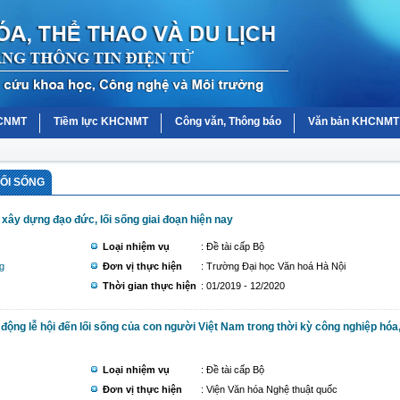
HCNMT
Tiềm lực KHCNMT
Công văn, Thông báo
Văn bản KHCNMT
ỐI SỐNG
c xây dựng đạo đức, lối sống giai đoạn hiện nay
Loại nhiệm vụ
: Đề tài cấp Bộ
g
Đơn vị thực hiện
: Trường Đại học Văn hoá Hà Nội
Thời gian thực hiện
: 01/2019 - 12/2020
động lễ hội đến lối sống của con người Việt Nam trong thời kỳ công nghiệp hóa
Loại nhiệm vụ
: Đề tài cấp Bộ
Đơn vị thực hiện
: Viện Văn hóa Nghệ thuật quốc