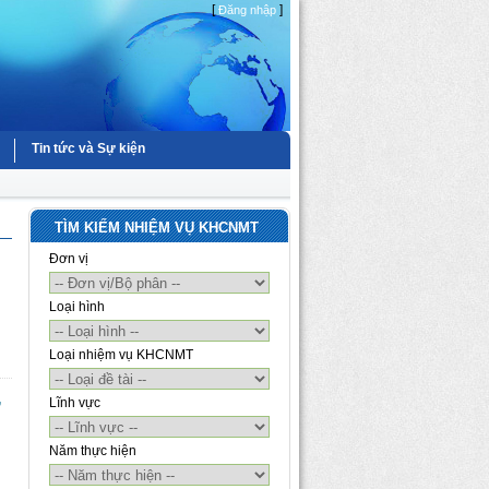
[
]
Đăng nhập
Tin tức và Sự kiện
TÌM KIẾM NHIỆM VỤ KHCNMT
Đơn vị
Loại hình
Loại nhiệm vụ KHCNMT
,
Lĩnh vực
Năm thực hiện