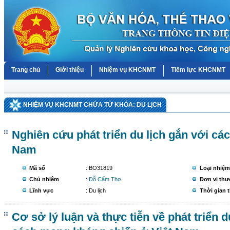
Trang chủ
Giới thiệu
Nhiệm vụ KHCNMT
Tiềm lực KHCNMT
NHIỆM VỤ KHCNMT CHỨA TỪ KHÓA: DU LỊCH
Nghiên cứu phát triển du lịch gắn với các 
Nam
Mã số
: BO31819
Loại nhiệm
Chủ nhiệm
:
Đỗ Cẩm Thơ
Đơn vị thự
Lĩnh vực
: Du lịch
Thời gian 
Cơ sở lý luận và thực tiễn về phát triển d