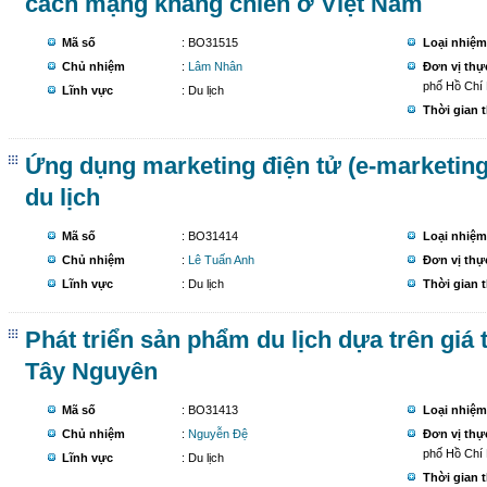
cách mạng kháng chiến ở Việt Nam
Mã số
: BO31515
Loại nhiệm
Chủ nhiệm
:
Lâm Nhân
Đơn vị thự
phố Hồ Chí
Lĩnh vực
: Du lịch
Thời gian 
Ứng dụng marketing điện tử (e-marketing)
du lịch
Mã số
: BO31414
Loại nhiệm
Chủ nhiệm
:
Lê Tuấn Anh
Đơn vị thự
Lĩnh vực
: Du lịch
Thời gian 
Phát triển sản phẩm du lịch dựa trên giá 
Tây Nguyên
Mã số
: BO31413
Loại nhiệm
Chủ nhiệm
:
Nguyễn Đệ
Đơn vị thự
phố Hồ Chí
Lĩnh vực
: Du lịch
Thời gian 