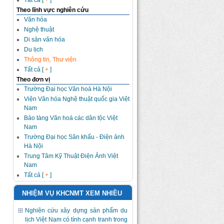
Tất cả [
+
]
Theo lĩnh vực nghiên cứu
Văn hóa
Nghệ thuật
Di sản văn hóa
Du lịch
Thông tin, Thư viện
Tất cả [
+
]
Theo đơn vị
Trường Đại học Văn hoá Hà Nội
Viện Văn hóa Nghệ thuật quốc gia Việt
Nam
Bảo tàng Văn hoá các dân tộc Việt
Nam
Trường Đại học Sân khấu - Điện ảnh
Hà Nội
Trung Tâm Kỹ Thuật Điện Ảnh Việt
Nam
Tất cả [
+
]
NHIỆM VỤ KHCNMT XEM NHIỀU
Nghiên cứu xây dựng sản phẩm du
lịch Việt Nam có tính cạnh tranh trong