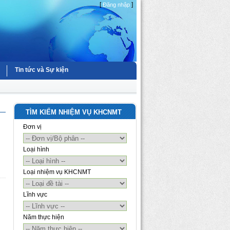
[
]
Đăng nhập
Tin tức và Sự kiện
TÌM KIẾM NHIỆM VỤ KHCNMT
Đơn vị
Loại hình
Loại nhiệm vụ KHCNMT
Lĩnh vực
Năm thực hiện