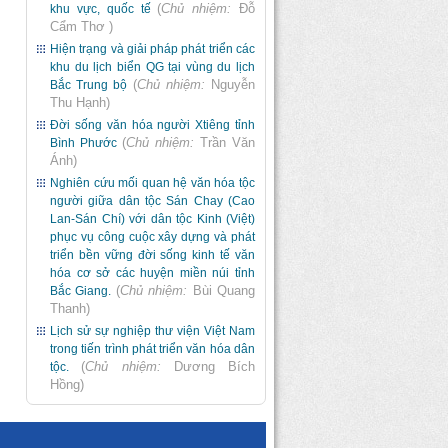
(
Chủ nhiệm:
Đỗ
khu vực, quốc tế
Cẩm Thơ
)
Hiện trạng và giải pháp phát triển các
khu du lịch biển QG tại vùng du lịch
(
Chủ nhiệm:
Nguyễn
Bắc Trung bộ
Thu Hạnh
)
Đời sống văn hóa người Xtiêng tỉnh
(
Chủ nhiệm:
Trần Văn
Bình Phước
Ánh
)
Nghiên cứu mối quan hệ văn hóa tộc
người giữa dân tộc Sán Chay (Cao
Lan-Sán Chí) với dân tộc Kinh (Việt)
phục vụ công cuộc xây dựng và phát
triển bền vững đời sống kinh tế văn
hóa cơ sở các huyện miền núi tỉnh
(
Chủ nhiệm:
Bùi Quang
Bắc Giang.
Thanh
)
Lịch sử sự nghiệp thư viện Việt Nam
trong tiến trình phát triển văn hóa dân
(
Chủ nhiệm:
Dương Bích
tộc.
Hồng
)