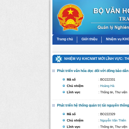
Trang chủ
Giới thiệu
Nhiệm vụ K
NHIỆM VỤ KHCNMT MỚI LĨNH VỰC: TH
Phát triển văn hóa đọc đối với đồng bào dân
Mã số
: BO222331
Chủ nhiệm
:
Hoàng Hà
Lĩnh vực
: Thông tin, Thư viện
Phát triển hệ thống quản trị tài nguyên thông
Mã số
: BO222329
Chủ nhiệm
:
Nguyễn Văn Thiên
Lĩnh vực
: Thông tin, Thư viện