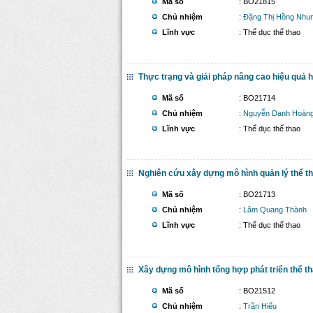
Mã số
: BO21815
Chủ nhiệm
:
Đặng Thị Hồng Nhu
Lĩnh vực
: Thể dục thể thao
Thực trạng và giải pháp nâng cao hiệu quả 
Mã số
: BO21714
Chủ nhiệm
:
Nguyễn Danh Hoàng
Lĩnh vực
: Thể dục thể thao
Nghiên cứu xây dựng mô hình quản lý thể th
Mã số
: BO21713
Chủ nhiệm
:
Lâm Quang Thành
Lĩnh vực
: Thể dục thể thao
Xây dựng mô hình tổng hợp phát triển thể tha
Mã số
: BO21512
Chủ nhiệm
:
Trần Hiếu