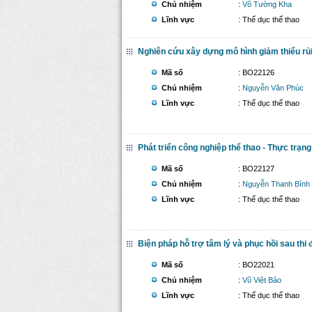
Chủ nhiệm
:
Võ Tường Kha
Lĩnh vực
: Thể dục thể thao
Nghiên cứu xây dựng mô hình giảm thiểu rủi
Mã số
: BO22126
Chủ nhiệm
:
Nguyễn Văn Phúc
Lĩnh vực
: Thể dục thể thao
Phát triển công nghiệp thể thao - Thực trạn
Mã số
: BO22127
Chủ nhiệm
:
Nguyễn Thanh Bình
Lĩnh vực
: Thể dục thể thao
Biện pháp hỗ trợ tâm lý và phục hồi sau thi
Mã số
: BO22021
Chủ nhiệm
:
Vũ Việt Bảo
Lĩnh vực
: Thể dục thể thao