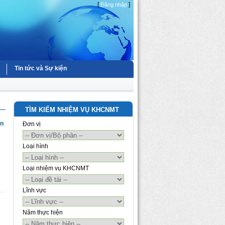
[
]
Đăng nhập
Tin tức và Sự kiện
TÌM KIẾM NHIỆM VỤ KHCNMT
ôn
Đơn vị
Loại hình
Loại nhiệm vụ KHCNMT
Lĩnh vực
Năm thực hiện