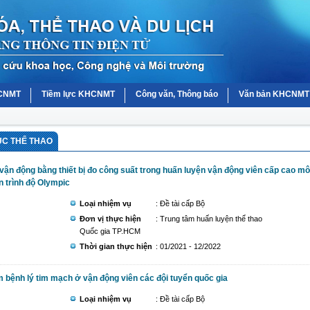
HCNMT
Tiềm lực KHCNMT
Công văn, Thông báo
Văn bản KHCNMT
ỤC THỂ THAO
vận động bằng thiết bị đo công suất trong huấn luyện vận động viên cấp cao m
 trình độ Olympic
Loại nhiệm vụ
: Đề tài cấp Bộ
Đơn vị thực hiện
: Trung tâm huấn luyện thể thao
Quốc gia TP.HCM
Thời gian thực hiện
: 01/2021 - 12/2022
m bệnh lý tim mạch ở vận động viên các đội tuyển quốc gia
Loại nhiệm vụ
: Đề tài cấp Bộ