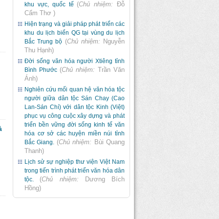
(
Chủ nhiệm:
Đỗ
khu vực, quốc tế
Cẩm Thơ
)
Hiện trạng và giải pháp phát triển các
khu du lịch biển QG tại vùng du lịch
(
Chủ nhiệm:
Nguyễn
Bắc Trung bộ
Thu Hạnh
)
Đời sống văn hóa người Xtiêng tỉnh
(
Chủ nhiệm:
Trần Văn
Bình Phước
Ánh
)
Nghiên cứu mối quan hệ văn hóa tộc
người giữa dân tộc Sán Chay (Cao
Lan-Sán Chí) với dân tộc Kinh (Việt)
phục vụ công cuộc xây dựng và phát
triển bền vững đời sống kinh tế văn
à
hóa cơ sở các huyện miền núi tỉnh
(
Chủ nhiệm:
Bùi Quang
Bắc Giang.
Thanh
)
Lịch sử sự nghiệp thư viện Việt Nam
trong tiến trình phát triển văn hóa dân
(
Chủ nhiệm:
Dương Bích
tộc.
Hồng
)