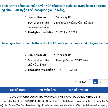
o chất lượng công tác huấn luyện vận động viên quốc gia (Nghiên cứu trường
Trung tâm Huấn luyện Thể thao quốc gia Đà Nẵng).
Loại nhiệm vụ
: Đề tài cấp Bộ
Đơn vị thực hiện
: Trung tâm Huấn luyện Thể thao
quốc gia Đà Nẵng
Thời gian thực hiện
: 01/2012 - 12/2013
 trong quá trình chuẩn bị tham dự ASIAD và Olympic của các đội tuyển thể th
Loại nhiệm vụ
: Đề tài cấp Bộ
Đơn vị thực hiện
: Trường Đại học TDTT thành
phố Hồ Chí Minh
Thời gian thực hiện
: 01/2013 - 12/2013
Trang 1/2
<
1
2
>
Sơ đồ trang
Thư viện ảnh
Thư viện Video
CƠ QUAN CHỦ QUẢN: BỘ VĂN HÓA, THỂ THAO VÀ DU LỊCH (MOCST)
ng thông tin điện tử số 134/GP-TTĐT do Cục Quản lý Phát thanh, Truyền hình và Thông tin đ
Võ Quốc Đoàn, Trưởng Ban biên tập, Phó Vụ trưởng Vụ Khoa học, Công nghệ và Môi trường, B