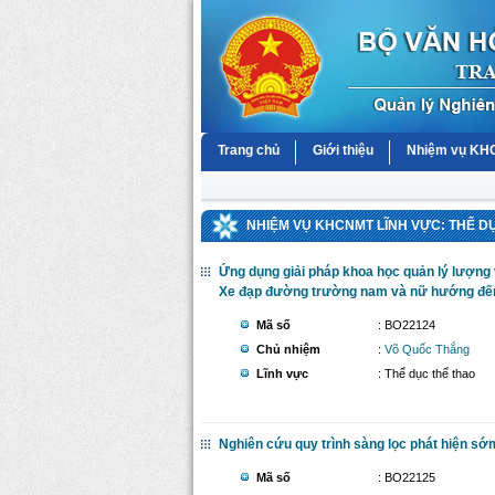
Trang chủ
Giới thiệu
Nhiệm vụ K
NHIỆM VỤ KHCNMT LĨNH VỰC: THỂ D
Ứng dụng giải pháp khoa học quản lý lượng 
Xe đạp đường trường nam và nữ hướng đến
Mã số
: BO22124
Chủ nhiệm
:
Võ Quốc Thắng
Lĩnh vực
: Thể dục thể thao
Nghiên cứu quy trình sàng lọc phát hiện sớ
Mã số
: BO22125