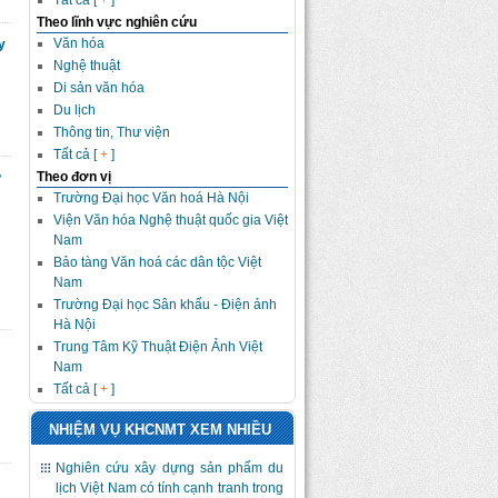
Tất cả [
+
]
Theo lĩnh vực nghiên cứu
Văn hóa
y
Nghệ thuật
Di sản văn hóa
Du lịch
Thông tin, Thư viện
Tất cả [
+
]
Theo đơn vị
ự
Trường Đại học Văn hoá Hà Nội
Viện Văn hóa Nghệ thuật quốc gia Việt
Nam
Bảo tàng Văn hoá các dân tộc Việt
Nam
Trường Đại học Sân khấu - Điện ảnh
Hà Nội
Trung Tâm Kỹ Thuật Điện Ảnh Việt
Nam
Tất cả [
+
]
NHIỆM VỤ KHCNMT XEM NHIỀU
Nghiên cứu xây dựng sản phẩm du
lịch Việt Nam có tính cạnh tranh trong