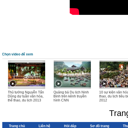
Chọn video để xem
Thủ tướng Nguyễn Tấn
Quảng bá Du lịch Ninh
10 sự kiện văn hóa
Dũng dự tuần văn hóa,
Bình trên kênh truyền
thao, du lịch tiêu 
thể thao, du lịch 2013
hình CNN
2012
Tran
Trang chủ
Liên hệ
Hỏi đáp
Sơ đồ trang
Th