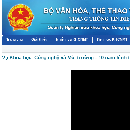
Trang chủ
Giới thiệu
Nhiệm vụ KHCNMT
Tiềm lực KHCNMT
Vụ Khoa học, Công nghệ và Môi trường - 10 năm hình t