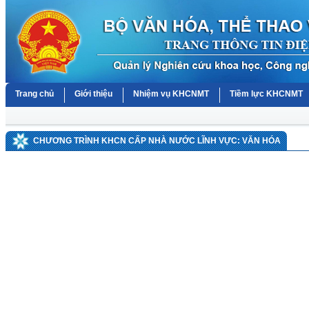
Trang chủ
Giới thiệu
Nhiệm vụ KHCNMT
Tiềm lực KHCNMT
CHƯƠNG TRÌNH KHCN CẤP NHÀ NƯỚC LĨNH VỰC: VĂN HÓA