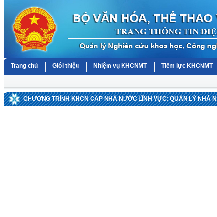
Trang chủ
Giới thiệu
Nhiệm vụ KHCNMT
Tiềm lực KHCNMT
CHƯƠNG TRÌNH KHCN CẤP NHÀ NƯỚC LĨNH VỰC: QUẢN LÝ NHÀ 