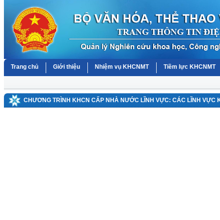
Trang chủ
Giới thiệu
Nhiệm vụ KHCNMT
Tiềm lực KHCNMT
CHƯƠNG TRÌNH KHCN CẤP NHÀ NƯỚC LĨNH VỰC: CÁC LĨNH VỰC