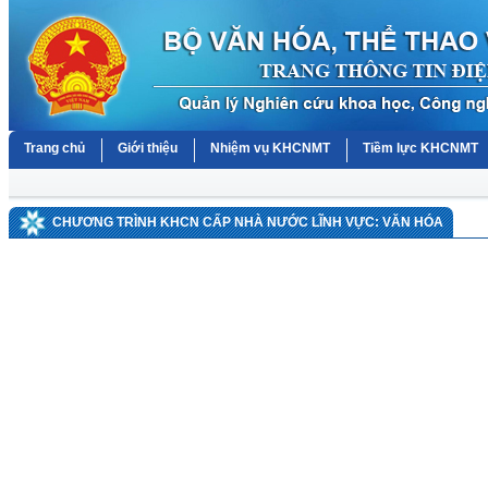
Trang chủ
Giới thiệu
Nhiệm vụ KHCNMT
Tiềm lực KHCNMT
CHƯƠNG TRÌNH KHCN CẤP NHÀ NƯỚC LĨNH VỰC: VĂN HÓA