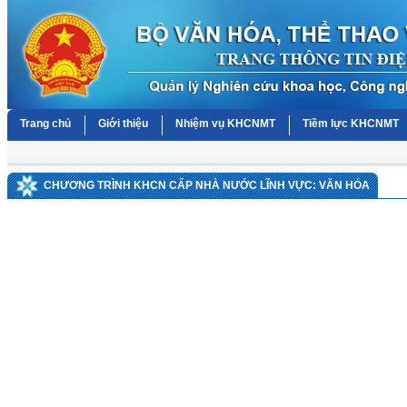
Trang chủ
Giới thiệu
Nhiệm vụ KHCNMT
Tiềm lực KHCNMT
CHƯƠNG TRÌNH KHCN CẤP NHÀ NƯỚC LĨNH VỰC: VĂN HÓA