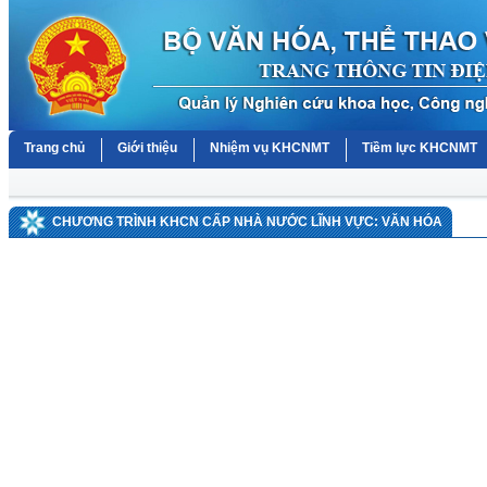
Trang chủ
Giới thiệu
Nhiệm vụ KHCNMT
Tiềm lực KHCNMT
CHƯƠNG TRÌNH KHCN CẤP NHÀ NƯỚC LĨNH VỰC: VĂN HÓA