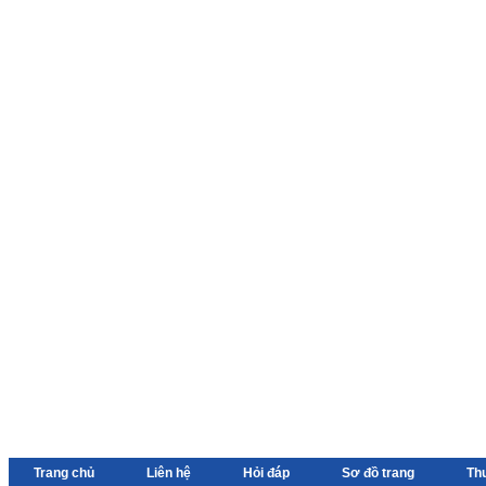
Trang chủ
Liên hệ
Hỏi đáp
Sơ đồ trang
Th