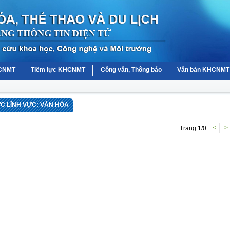
HCNMT
Tiềm lực KHCNMT
Công văn, Thông báo
Văn bản KHCNMT
 LĨNH VỰC: VĂN HÓA
Trang 1/0
<
>