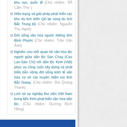
(
Chủ nhiệm:
Đỗ
khu vực, quốc tế
Cẩm Thơ
)
Hiện trạng và giải pháp phát triển các
khu du lịch biển QG tại vùng du lịch
(
Chủ nhiệm:
Nguyễn
Bắc Trung bộ
Thu Hạnh
)
Đời sống văn hóa người Xtiêng tỉnh
(
Chủ nhiệm:
Trần Văn
Bình Phước
Ánh
)
Nghiên cứu mối quan hệ văn hóa tộc
người giữa dân tộc Sán Chay (Cao
Lan-Sán Chí) với dân tộc Kinh (Việt)
phục vụ công cuộc xây dựng và phát
triển bền vững đời sống kinh tế văn
hóa cơ sở các huyện miền núi tỉnh
(
Chủ nhiệm:
Bùi Quang
Bắc Giang.
Thanh
)
Lịch sử sự nghiệp thư viện Việt Nam
trong tiến trình phát triển văn hóa dân
(
Chủ nhiệm:
Dương Bích
tộc.
Hồng
)