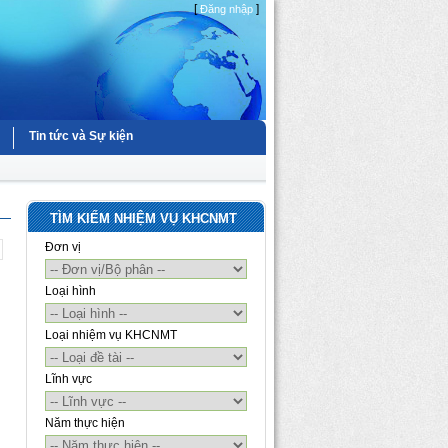
[
]
Đăng nhập
Tin tức và Sự kiện
TÌM KIẾM NHIỆM VỤ KHCNMT
Đơn vị
Loại hình
Loại nhiệm vụ KHCNMT
Lĩnh vực
Năm thực hiện