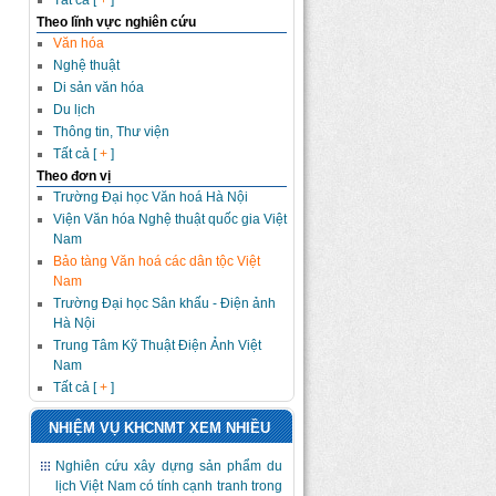
Tất cả [
+
]
Theo lĩnh vực nghiên cứu
Văn hóa
Nghệ thuật
Di sản văn hóa
Du lịch
Thông tin, Thư viện
Tất cả [
+
]
Theo đơn vị
Trường Đại học Văn hoá Hà Nội
Viện Văn hóa Nghệ thuật quốc gia Việt
Nam
Bảo tàng Văn hoá các dân tộc Việt
Nam
Trường Đại học Sân khấu - Điện ảnh
Hà Nội
Trung Tâm Kỹ Thuật Điện Ảnh Việt
Nam
Tất cả [
+
]
NHIỆM VỤ KHCNMT XEM NHIỀU
Nghiên cứu xây dựng sản phẩm du
lịch Việt Nam có tính cạnh tranh trong