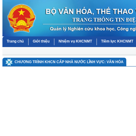
Trang chủ
Giới thiệu
Nhiệm vụ KHCNMT
Tiềm lực KHCNMT
CHƯƠNG TRÌNH KHCN CẤP NHÀ NƯỚC LĨNH VỰC: VĂN HÓA