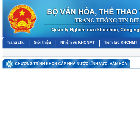
Trang chủ
Giới thiệu
Nhiệm vụ KHCNMT
Tiềm lực KHCNMT
CHƯƠNG TRÌNH KHCN CẤP NHÀ NƯỚC LĨNH VỰC: VĂN HÓA