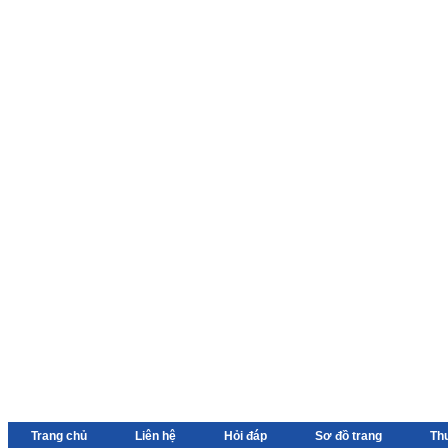
Trang chủ
Liên hệ
Hỏi đáp
Sơ đồ trang
Th