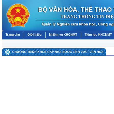
Trang chủ
Giới thiệu
Nhiệm vụ KHCNMT
Tiềm lực KHCNMT
CHƯƠNG TRÌNH KHCN CẤP NHÀ NƯỚC LĨNH VỰC: VĂN HÓA