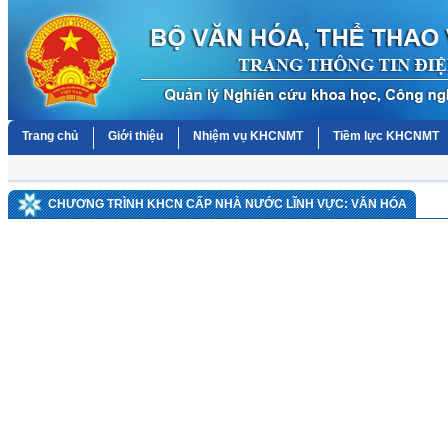
Trang chủ
Giới thiệu
Nhiệm vụ KHCNMT
Tiềm lực KHCNMT
CHƯƠNG TRÌNH KHCN CẤP NHÀ NƯỚC LĨNH VỰC: VĂN HÓA