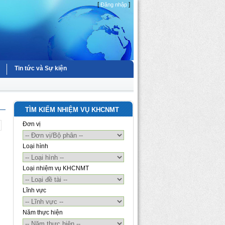
[
]
Đăng nhập
Tin tức và Sự kiện
TÌM KIẾM NHIỆM VỤ KHCNMT
Đơn vị
Loại hình
Loại nhiệm vụ KHCNMT
Lĩnh vực
Năm thực hiện