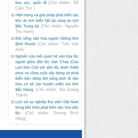
(
Chủ nhiệm:
Đỗ
khu vực, quốc tế
Cẩm Thơ
)
Hiện trạng và giải pháp phát triển các
khu du lịch biển QG tại vùng du lịch
(
Chủ nhiệm:
Nguyễn
Bắc Trung bộ
Thu Hạnh
)
Đời sống văn hóa người Xtiêng tỉnh
(
Chủ nhiệm:
Trần Văn
Bình Phước
Ánh
)
Nghiên cứu mối quan hệ văn hóa tộc
người giữa dân tộc Sán Chay (Cao
Lan-Sán Chí) với dân tộc Kinh (Việt)
phục vụ công cuộc xây dựng và phát
triển bền vững đời sống kinh tế văn
hóa cơ sở các huyện miền núi tỉnh
(
Chủ nhiệm:
Bùi Quang
Bắc Giang.
Thanh
)
Lịch sử sự nghiệp thư viện Việt Nam
trong tiến trình phát triển văn hóa dân
(
Chủ nhiệm:
Dương Bích
tộc.
Hồng
)