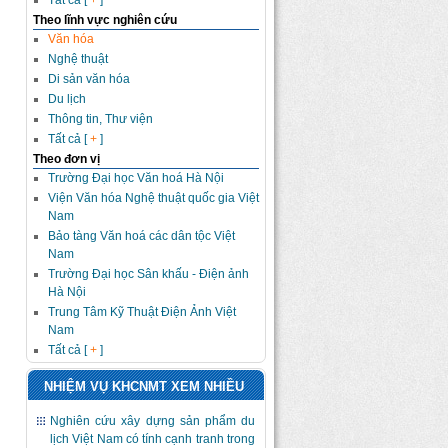
Tất cả [
+
]
Theo lĩnh vực nghiên cứu
Văn hóa
Nghệ thuật
Di sản văn hóa
Du lịch
Thông tin, Thư viện
Tất cả [
+
]
Theo đơn vị
Trường Đại học Văn hoá Hà Nội
Viện Văn hóa Nghệ thuật quốc gia Việt
Nam
Bảo tàng Văn hoá các dân tộc Việt
Nam
Trường Đại học Sân khấu - Điện ảnh
Hà Nội
Trung Tâm Kỹ Thuật Điện Ảnh Việt
Nam
Tất cả [
+
]
NHIỆM VỤ KHCNMT XEM NHIỀU
Nghiên cứu xây dựng sản phẩm du
lịch Việt Nam có tính cạnh tranh trong