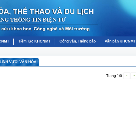
HCNMT
Tiềm lực KHCNMT
Công văn, Thông báo
Văn bản KHCNMT
LĨNH VỰC: VĂN HÓA
Trang 1/0
<
>