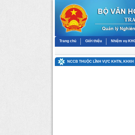
Trang chủ
Giới thiệu
Nhiệm vụ K
NCCB THUỘC LĨNH VỰC KHTN, KHXH 