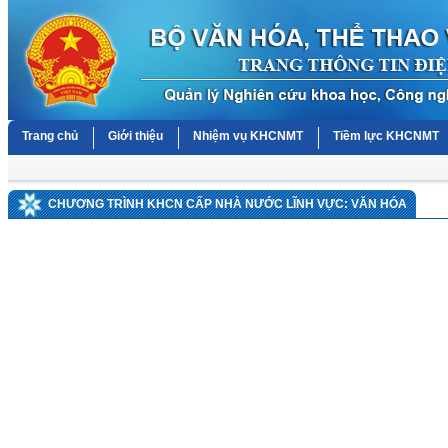
Trang chủ
Giới thiệu
Nhiệm vụ KHCNMT
Tiềm lực KHCNMT
CHƯƠNG TRÌNH KHCN CẤP NHÀ NƯỚC LĨNH VỰC: VĂN HÓA