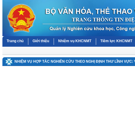
Trang chủ
Giới thiệu
Nhiệm vụ KHCNMT
Tiềm lực KHCNMT
NHIỆM VỤ HỢP TÁC NGHIÊN CỨU THEO NGHỊ ĐỊNH THƯ LĨNH VỰC: