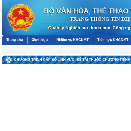
Trang chủ
Giới thiệu
Nhiệm vụ KHCNMT
Tiềm lực KHCNMT
CHƯƠNG TRÌNH CẤP BỘ LĨNH VỰC: ĐỀ TÀI THUỘC CHƯƠNG TRÌNH