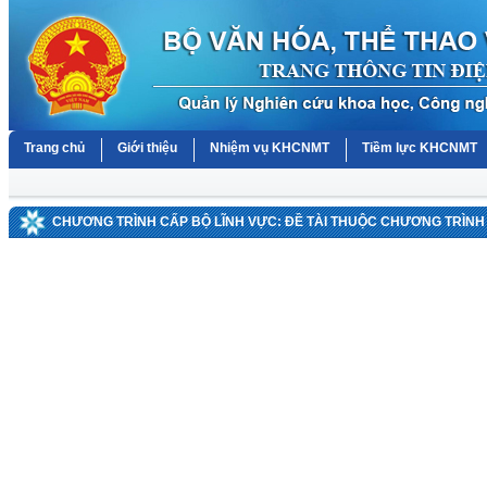
Trang chủ
Giới thiệu
Nhiệm vụ KHCNMT
Tiềm lực KHCNMT
CHƯƠNG TRÌNH CẤP BỘ LĨNH VỰC: ĐỀ TÀI THUỘC CHƯƠNG TRÌNH