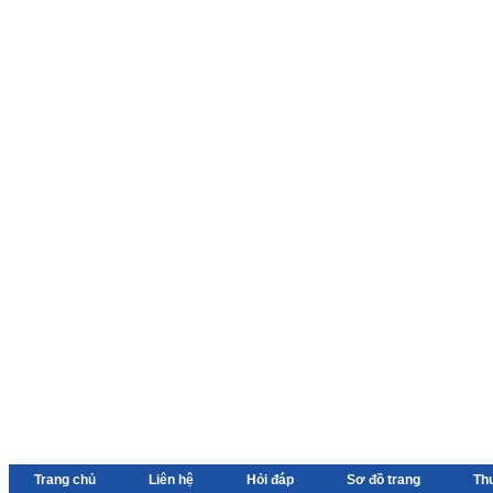
Trang chủ
Liên hệ
Hỏi đáp
Sơ đồ trang
Th