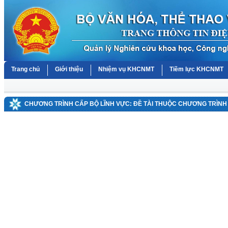
Trang chủ
Giới thiệu
Nhiệm vụ KHCNMT
Tiềm lực KHCNMT
CHƯƠNG TRÌNH CẤP BỘ LĨNH VỰC: ĐỀ TÀI THUỘC CHƯƠNG TRÌNH