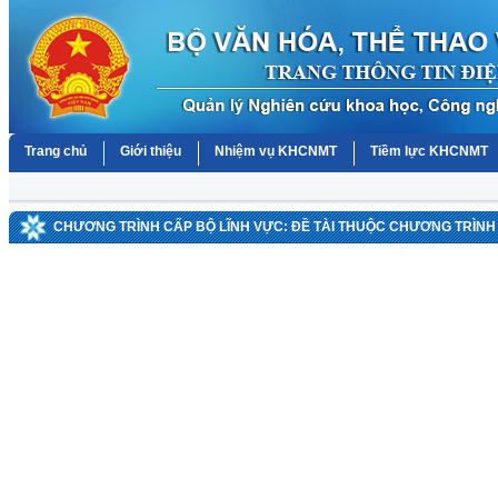
Trang chủ
Giới thiệu
Nhiệm vụ KHCNMT
Tiềm lực KHCNMT
CHƯƠNG TRÌNH CẤP BỘ LĨNH VỰC: ĐỀ TÀI THUỘC CHƯƠNG TRÌNH