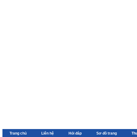
Trang chủ
Liên hệ
Hỏi đáp
Sơ đồ trang
Th