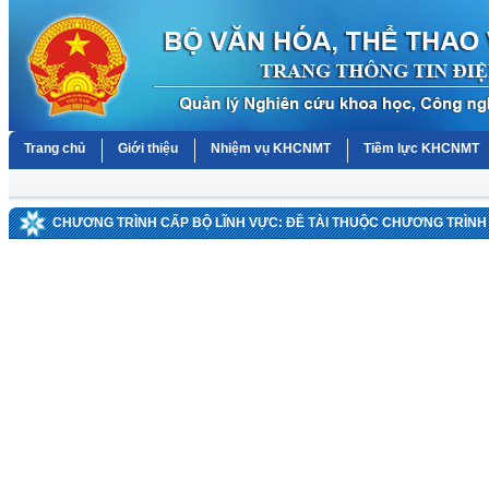
Trang chủ
Giới thiệu
Nhiệm vụ KHCNMT
Tiềm lực KHCNMT
CHƯƠNG TRÌNH CẤP BỘ LĨNH VỰC: ĐỀ TÀI THUỘC CHƯƠNG TRÌNH