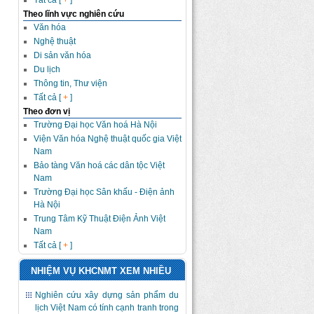
Tất cả [
+
]
Theo lĩnh vực nghiên cứu
Văn hóa
Nghệ thuật
Di sản văn hóa
Du lịch
Thông tin, Thư viện
Tất cả [
+
]
Theo đơn vị
Trường Đại học Văn hoá Hà Nội
Viện Văn hóa Nghệ thuật quốc gia Việt
Nam
Bảo tàng Văn hoá các dân tộc Việt
Nam
Trường Đại học Sân khấu - Điện ảnh
Hà Nội
Trung Tâm Kỹ Thuật Điện Ảnh Việt
Nam
Tất cả [
+
]
NHIỆM VỤ KHCNMT XEM NHIỀU
Nghiên cứu xây dựng sản phẩm du
lịch Việt Nam có tính cạnh tranh trong