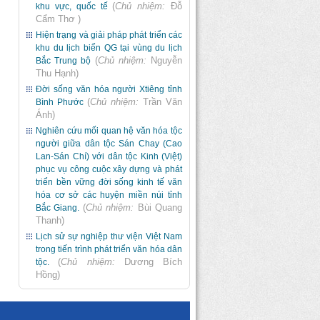
(
Chủ nhiệm:
Đỗ
khu vực, quốc tế
Cẩm Thơ
)
Hiện trạng và giải pháp phát triển các
khu du lịch biển QG tại vùng du lịch
(
Chủ nhiệm:
Nguyễn
Bắc Trung bộ
Thu Hạnh
)
Đời sống văn hóa người Xtiêng tỉnh
(
Chủ nhiệm:
Trần Văn
Bình Phước
Ánh
)
Nghiên cứu mối quan hệ văn hóa tộc
người giữa dân tộc Sán Chay (Cao
Lan-Sán Chí) với dân tộc Kinh (Việt)
phục vụ công cuộc xây dựng và phát
triển bền vững đời sống kinh tế văn
hóa cơ sở các huyện miền núi tỉnh
(
Chủ nhiệm:
Bùi Quang
Bắc Giang.
Thanh
)
Lịch sử sự nghiệp thư viện Việt Nam
trong tiến trình phát triển văn hóa dân
(
Chủ nhiệm:
Dương Bích
tộc.
Hồng
)