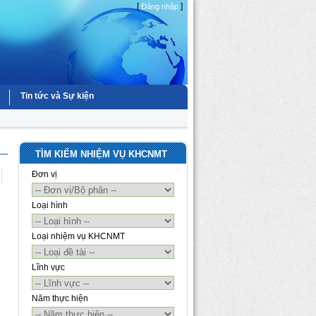
[
]
Đăng nhập
Tin tức và Sự kiện
TÌM KIẾM NHIỆM VỤ KHCNMT
Đơn vị
Loại hình
Loại nhiệm vụ KHCNMT
Lĩnh vực
Năm thực hiện