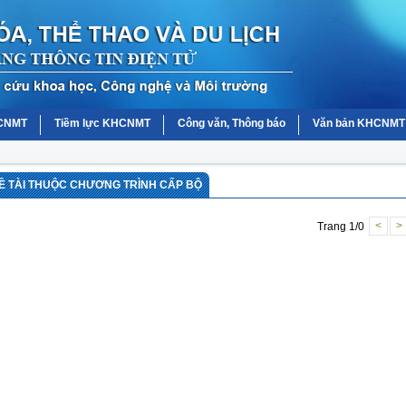
HCNMT
Tiềm lực KHCNMT
Công văn, Thông báo
Văn bản KHCNMT
Ề TÀI THUỘC CHƯƠNG TRÌNH CẤP BỘ
Trang 1/0
<
>