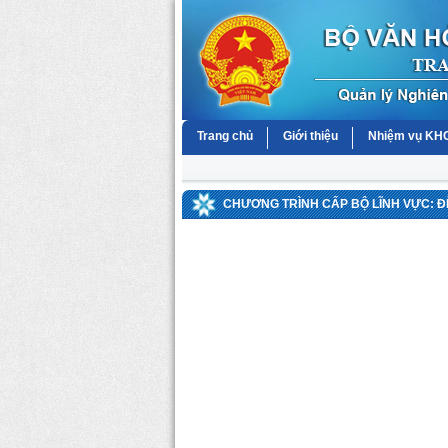
Trang chủ
Giới thiệu
Nhiệm vụ K
CHƯƠNG TRÌNH CẤP BỘ LĨNH VỰC: Đ