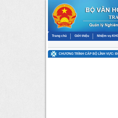
Trang chủ
Giới thiệu
Nhiệm vụ K
CHƯƠNG TRÌNH CẤP BỘ LĨNH VỰC: Đ