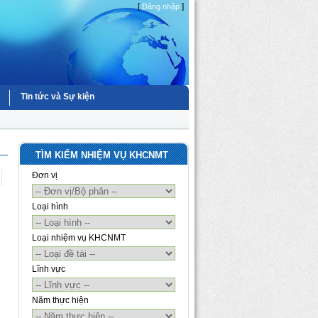
[
]
Đăng nhập
Tin tức và Sự kiện
TÌM KIẾM NHIỆM VỤ KHCNMT
Đơn vị
Loại hình
Loại nhiệm vụ KHCNMT
Lĩnh vực
Năm thực hiện