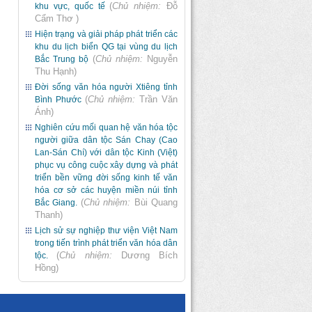
(
Chủ nhiệm:
Đỗ
khu vực, quốc tế
Cẩm Thơ
)
Hiện trạng và giải pháp phát triển các
khu du lịch biển QG tại vùng du lịch
(
Chủ nhiệm:
Nguyễn
Bắc Trung bộ
Thu Hạnh
)
Đời sống văn hóa người Xtiêng tỉnh
(
Chủ nhiệm:
Trần Văn
Bình Phước
Ánh
)
Nghiên cứu mối quan hệ văn hóa tộc
người giữa dân tộc Sán Chay (Cao
Lan-Sán Chí) với dân tộc Kinh (Việt)
phục vụ công cuộc xây dựng và phát
triển bền vững đời sống kinh tế văn
hóa cơ sở các huyện miền núi tỉnh
(
Chủ nhiệm:
Bùi Quang
Bắc Giang.
Thanh
)
Lịch sử sự nghiệp thư viện Việt Nam
trong tiến trình phát triển văn hóa dân
(
Chủ nhiệm:
Dương Bích
tộc.
Hồng
)