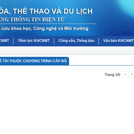
HCNMT
Tiềm lực KHCNMT
Công văn, Thông báo
Văn bản KHCNMT
Ề TÀI THUỘC CHƯƠNG TRÌNH CẤP BỘ
Trang 1/0
<
>