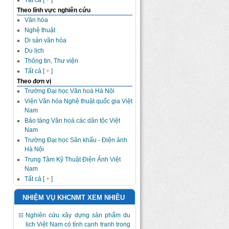
Tất cả [
+
]
Theo lĩnh vực nghiên cứu
Văn hóa
Nghệ thuật
Di sản văn hóa
Du lịch
Thông tin, Thư viện
Tất cả [
+
]
Theo đơn vị
Trường Đại học Văn hoá Hà Nội
Viện Văn hóa Nghệ thuật quốc gia Việt
Nam
Bảo tàng Văn hoá các dân tộc Việt
Nam
Trường Đại học Sân khấu - Điện ảnh
Hà Nội
Trung Tâm Kỹ Thuật Điện Ảnh Việt
Nam
Tất cả [
+
]
NHIỆM VỤ KHCNMT XEM NHIỀU
Nghiên cứu xây dựng sản phẩm du
lịch Việt Nam có tính cạnh tranh trong