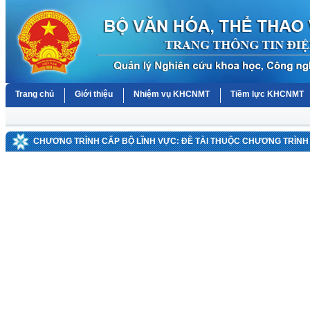
Trang chủ
Giới thiệu
Nhiệm vụ KHCNMT
Tiềm lực KHCNMT
CHƯƠNG TRÌNH CẤP BỘ LĨNH VỰC: ĐỀ TÀI THUỘC CHƯƠNG TRÌNH