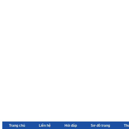
Trang chủ
Liên hệ
Hỏi đáp
Sơ đồ trang
Th