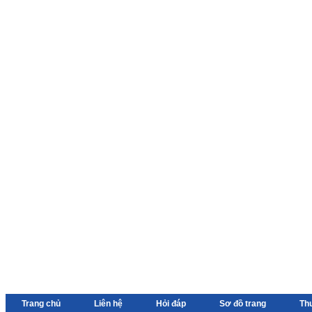
Trang chủ
Liên hệ
Hỏi đáp
Sơ đồ trang
Th