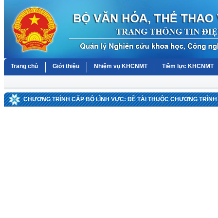
Trang chủ
Giới thiệu
Nhiệm vụ KHCNMT
Tiềm lực KHCNMT
CHƯƠNG TRÌNH CẤP BỘ LĨNH VỰC: ĐỀ TÀI THUỘC CHƯƠNG TRÌNH