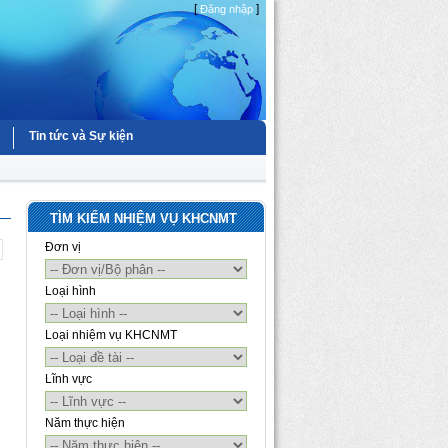
[
]
Đăng nhập
Tin tức và Sự kiện
TÌM KIẾM NHIỆM VỤ KHCNMT
Đơn vị
Loại hình
Loại nhiệm vụ KHCNMT
Lĩnh vực
Năm thực hiện