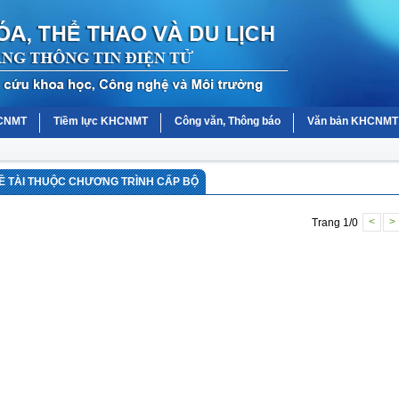
HCNMT
Tiềm lực KHCNMT
Công văn, Thông báo
Văn bản KHCNMT
Ề TÀI THUỘC CHƯƠNG TRÌNH CẤP BỘ
Trang 1/0
<
>