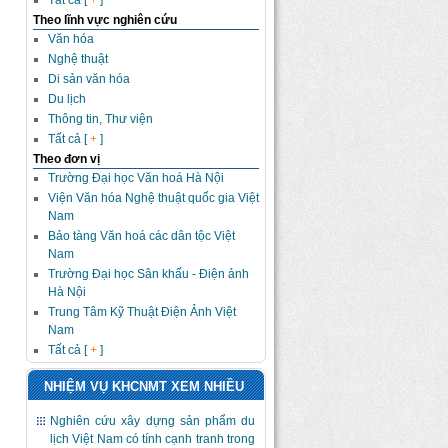
Tất cả [
+
]
Theo lĩnh vực nghiên cứu
Văn hóa
Nghệ thuật
Di sản văn hóa
Du lịch
Thông tin, Thư viện
Tất cả [
+
]
Theo đơn vị
Trường Đại học Văn hoá Hà Nội
Viện Văn hóa Nghệ thuật quốc gia Việt
Nam
Bảo tàng Văn hoá các dân tộc Việt
Nam
Trường Đại học Sân khấu - Điện ảnh
Hà Nội
Trung Tâm Kỹ Thuật Điện Ảnh Việt
Nam
Tất cả [
+
]
NHIỆM VỤ KHCNMT XEM NHIỀU
Nghiên cứu xây dựng sản phẩm du
lịch Việt Nam có tính cạnh tranh trong