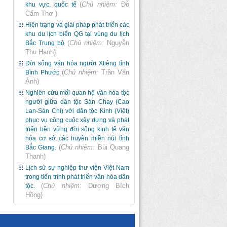
(
Chủ nhiệm:
Đỗ
khu vực, quốc tế
Cẩm Thơ
)
Hiện trạng và giải pháp phát triển các
khu du lịch biển QG tại vùng du lịch
(
Chủ nhiệm:
Nguyễn
Bắc Trung bộ
Thu Hạnh
)
Đời sống văn hóa người Xtiêng tỉnh
(
Chủ nhiệm:
Trần Văn
Bình Phước
Ánh
)
Nghiên cứu mối quan hệ văn hóa tộc
người giữa dân tộc Sán Chay (Cao
Lan-Sán Chí) với dân tộc Kinh (Việt)
phục vụ công cuộc xây dựng và phát
triển bền vững đời sống kinh tế văn
hóa cơ sở các huyện miền núi tỉnh
(
Chủ nhiệm:
Bùi Quang
Bắc Giang.
Thanh
)
Lịch sử sự nghiệp thư viện Việt Nam
trong tiến trình phát triển văn hóa dân
(
Chủ nhiệm:
Dương Bích
tộc.
Hồng
)