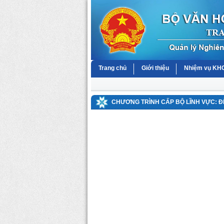
Trang chủ
Giới thiệu
Nhiệm vụ K
CHƯƠNG TRÌNH CẤP BỘ LĨNH VỰC: Đ