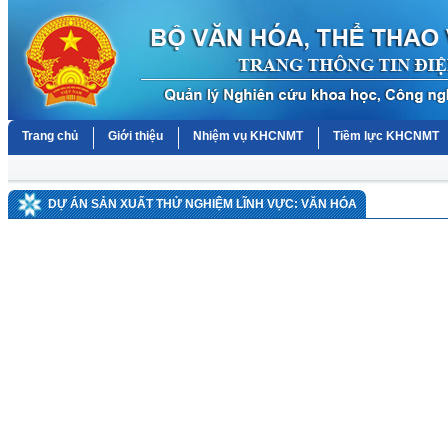
Trang chủ
Giới thiệu
Nhiệm vụ KHCNMT
Tiềm lực KHCNMT
DỰ ÁN SẢN XUẤT THỬ NGHIỆM LĨNH VỰC: VĂN HÓA