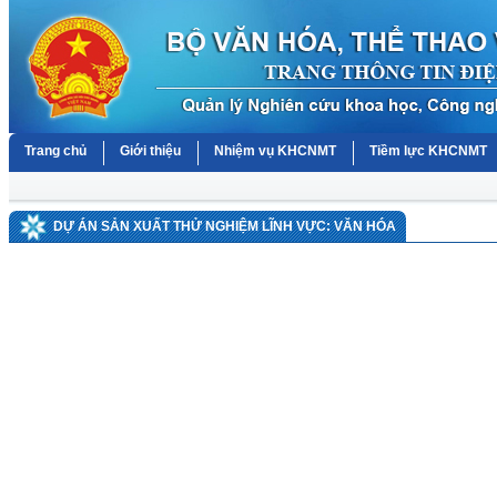
Trang chủ
Giới thiệu
Nhiệm vụ KHCNMT
Tiềm lực KHCNMT
DỰ ÁN SẢN XUẤT THỬ NGHIỆM LĨNH VỰC: VĂN HÓA