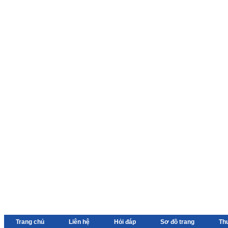
Trang chủ
Liên hệ
Hỏi đáp
Sơ đồ trang
Th