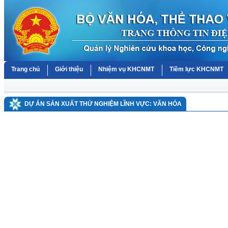
Trang chủ
Giới thiệu
Nhiệm vụ KHCNMT
Tiềm lực KHCNMT
DỰ ÁN SẢN XUẤT THỬ NGHIỆM LĨNH VỰC: VĂN HÓA