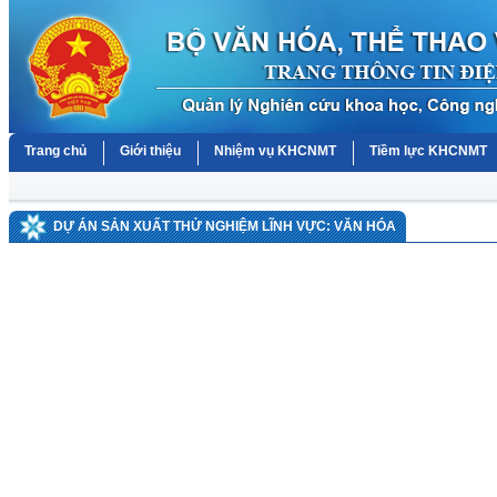
Trang chủ
Giới thiệu
Nhiệm vụ KHCNMT
Tiềm lực KHCNMT
DỰ ÁN SẢN XUẤT THỬ NGHIỆM LĨNH VỰC: VĂN HÓA