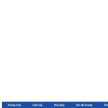
Trang chủ
Liên hệ
Hỏi đáp
Sơ đồ trang
Th