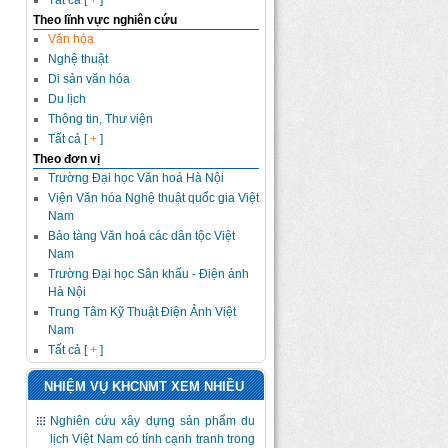
Tất cả [
+
]
Theo lĩnh vực nghiên cứu
Văn hóa
Nghệ thuật
Di sản văn hóa
Du lịch
Thông tin, Thư viện
Tất cả [
+
]
Theo đơn vị
Trường Đại học Văn hoá Hà Nội
Viện Văn hóa Nghệ thuật quốc gia Việt
Nam
Bảo tàng Văn hoá các dân tộc Việt
Nam
Trường Đại học Sân khấu - Điện ảnh
Hà Nội
Trung Tâm Kỹ Thuật Điện Ảnh Việt
Nam
Tất cả [
+
]
NHIỆM VỤ KHCNMT XEM NHIỀU
Nghiên cứu xây dựng sản phẩm du
lịch Việt Nam có tính cạnh tranh trong