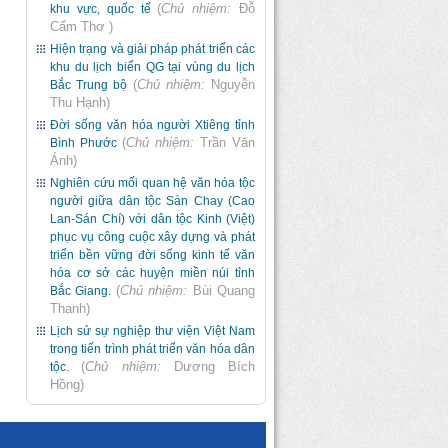
(
Chủ nhiệm:
Đỗ
khu vực, quốc tế
Cẩm Thơ
)
Hiện trạng và giải pháp phát triển các
khu du lịch biển QG tại vùng du lịch
(
Chủ nhiệm:
Nguyễn
Bắc Trung bộ
Thu Hạnh
)
Đời sống văn hóa người Xtiêng tỉnh
(
Chủ nhiệm:
Trần Văn
Bình Phước
Ánh
)
Nghiên cứu mối quan hệ văn hóa tộc
người giữa dân tộc Sán Chay (Cao
Lan-Sán Chí) với dân tộc Kinh (Việt)
phục vụ công cuộc xây dựng và phát
triển bền vững đời sống kinh tế văn
hóa cơ sở các huyện miền núi tỉnh
(
Chủ nhiệm:
Bùi Quang
Bắc Giang.
Thanh
)
Lịch sử sự nghiệp thư viện Việt Nam
trong tiến trình phát triển văn hóa dân
(
Chủ nhiệm:
Dương Bích
tộc.
Hồng
)