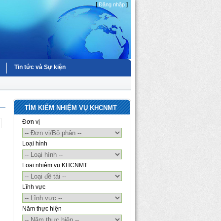
[
]
Đăng nhập
Tin tức và Sự kiện
TÌM KIẾM NHIỆM VỤ KHCNMT
Đơn vị
Loại hình
Loại nhiệm vụ KHCNMT
Lĩnh vực
Năm thực hiện