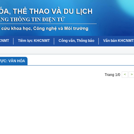
HCNMT
Tiềm lực KHCNMT
Công văn, Thông báo
Văn bản KHCNMT
VỰC: VĂN HÓA
Trang 1/0
<
>