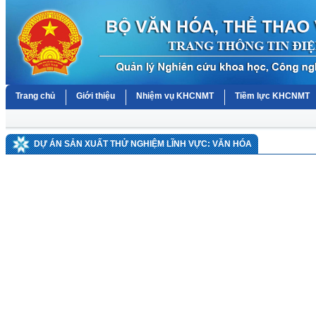
Trang chủ
Giới thiệu
Nhiệm vụ KHCNMT
Tiềm lực KHCNMT
DỰ ÁN SẢN XUẤT THỬ NGHIỆM LĨNH VỰC: VĂN HÓA