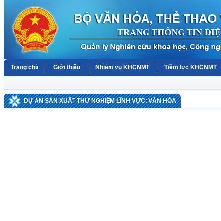
Trang chủ
Giới thiệu
Nhiệm vụ KHCNMT
Tiềm lực KHCNMT
DỰ ÁN SẢN XUẤT THỬ NGHIỆM LĨNH VỰC: VĂN HÓA