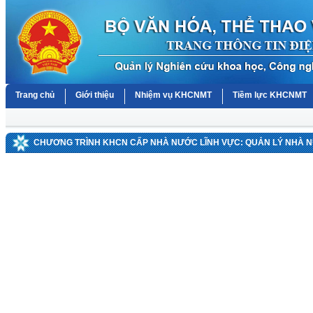
Trang chủ
Giới thiệu
Nhiệm vụ KHCNMT
Tiềm lực KHCNMT
CHƯƠNG TRÌNH KHCN CẤP NHÀ NƯỚC LĨNH VỰC: QUẢN LÝ NHÀ 